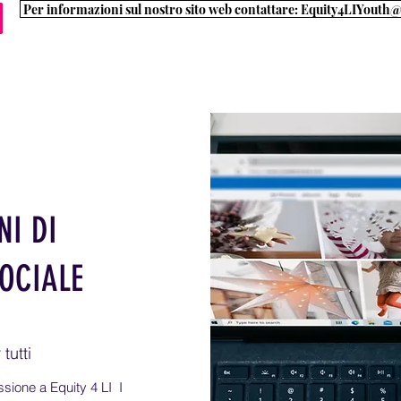
Per informazioni sul nostro sito web contattare: Equity4LIYout
Casa
Executive Board
Percorsi di carriera
Informazioni 4 Fa
NI DI
SOCIALE
tutti
ssione a Equity 4 LI I