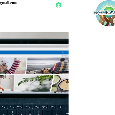
h@gmail.com
Accedi
miglie
advocacy
More