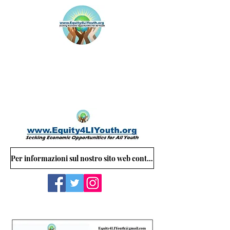
Per informazioni sul nostro sito web contattare: Equity4LIYouth@gmail.com